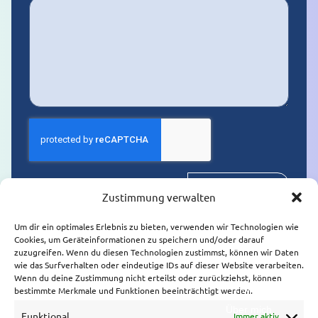
Senden
Zustimmung verwalten
Um dir ein optimales Erlebnis zu bieten, verwenden wir Technologien wie
Cookies, um Geräteinformationen zu speichern und/oder darauf
zuzugreifen. Wenn du diesen Technologien zustimmst, können wir Daten
wie das Surfverhalten oder eindeutige IDs auf dieser Website verarbeiten.
Übersicht
Wenn du deine Zustimmung nicht erteilst oder zurückziehst, können
Kontakt
Home
bestimmte Merkmale und Funktionen beeinträchtigt werden.
Wiener Gasse 82,
Über mich
TOP 1
Funktional
Immer aktiv