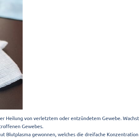
i der Heilung von verletztem oder entzündetem Gewebe. Wach
betroffenen Gewebes.
blut Blutplasma gewonnen, welches die dreifache Konzentratio