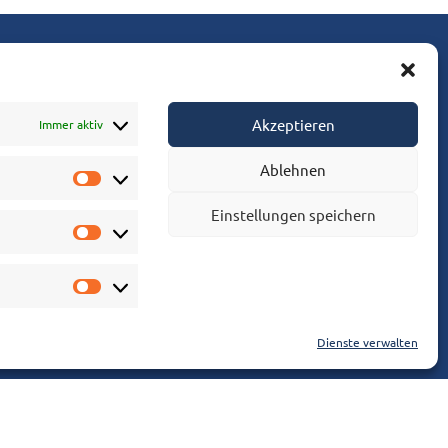
t
sse 82, TOP 1
Akzeptieren
Immer aktiv
htoldsdorf
ination@dr-kecht.at
Ablehnen
+43 650 944 1995
szeiten: Montag 15:00 - 20:00
Einstellungen speichern
n Anliegen gerne nach Terminvereinbarung
Dienste verwalten